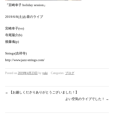
『宮崎幸子 holiday session』
2019/6/8(土)お昼のライブ
宮崎幸子(vo)
寺尾陽介(b)
後藤魂(p)
Strings(吉祥寺)
http://www.jazz-strings.com/
Posted on
2019年4月23日
by
yuki
Categories:
ブログ
←
【お越しくださりありがとうございました！】
よい空気のライブでした！
→