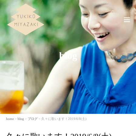
ME
NU
blog
home
>
blog
>
ブログ
> 久々に歌います！2019/6/8(土)