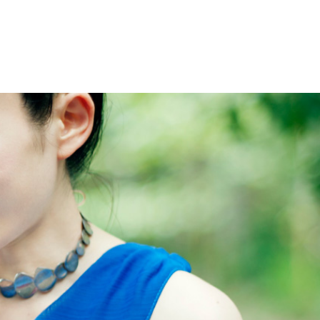
ly Free
Live info
Contact
History
Blog
Shop