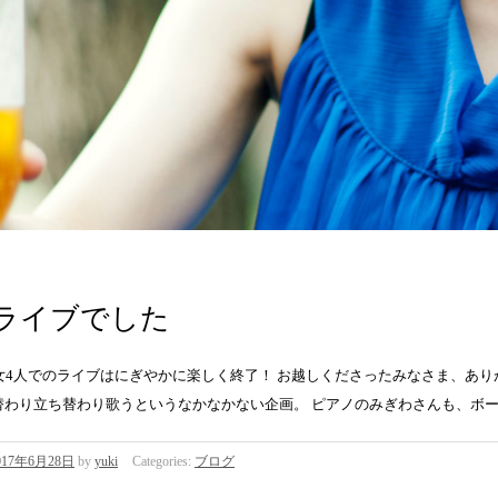
ライブでした
乙女4人でのライブはにぎやかに楽しく終了！ お越しくださったみなさま、あり
替わり立ち替わり歌うというなかなかない企画。 ピアノのみぎわさんも、ボ
017年6月28日
by
yuki
Categories:
ブログ