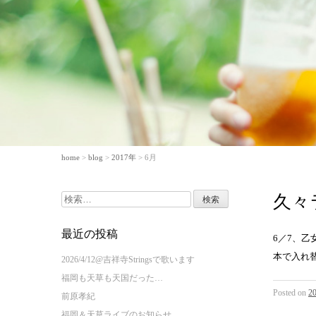
home
>
blog
>
2017年
> 6月
久々
検
索:
最近の投稿
6／7、
本で入れ
2026/4/12@吉祥寺Stringsで歌います
福岡も天草も天国だった…
Posted on
2
前原孝紀
福岡＆天草ライブのお知らせ