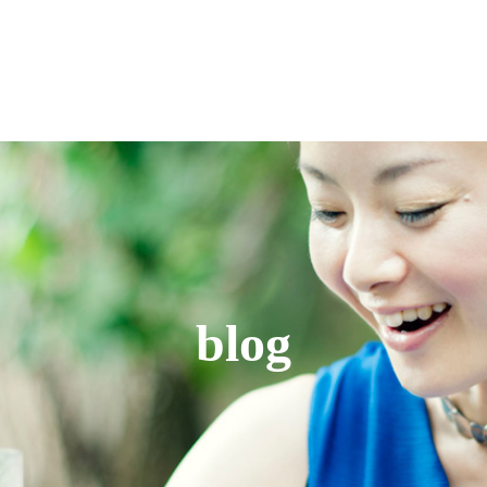
F
blog