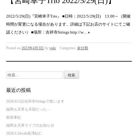
【宮崎幸子Trio 2022/5/29(日)】
2022/5/29(日)『宮崎幸子Trio』 ■日時：2022/5/29(日) 13:00～（開催
時間が変更になる場合があります。詳細は下記お店のサイトにてご確
認ください） ■場所：吉祥寺Strings http://w…
Posted on
2022年4月3日
by
yuki
Categories:
未分類
検
索:
最近の投稿
2026/4/12@吉祥寺Stringsで歌います
福岡も天草も天国だった…
前原孝紀
福岡＆天草ライブのお知らせ
2026/1/24with長澤紀仁