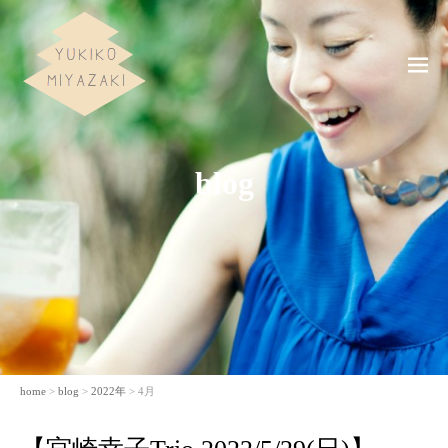
ME
NU
blog
home
>
blog
>
2022年
> 4月