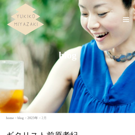
ME
NU
blog
home
>
blog
>
2023年
> 2月