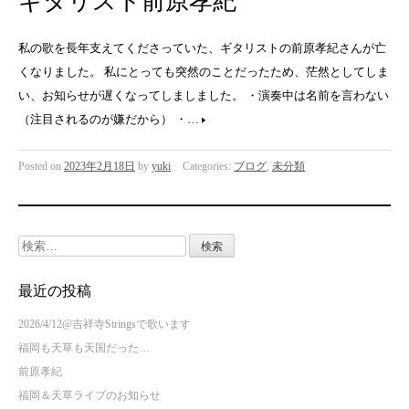
ギタリスト前原孝紀
私の歌を長年支えてくださっていた、ギタリストの前原孝紀さんが亡
くなりました。 私にとっても突然のことだったため、茫然としてしま
い、お知らせが遅くなってしましました。 ・演奏中は名前を言わない
（注目されるのが嫌だから） ・…
Posted on
2023年2月18日
by
yuki
Categories:
ブログ
,
未分類
検
索:
最近の投稿
2026/4/12@吉祥寺Stringsで歌います
福岡も天草も天国だった…
前原孝紀
福岡＆天草ライブのお知らせ