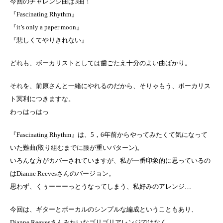
今回のチャレンジ曲は3曲！
『Fascinating Rhythm』
『it’s only a paper moon』
『悲しくてやりきれない』
どれも、ボーカリストとしては歯ごたえ十分のよい曲ばかり。
それを、前原さんと一緒にやれるのだから、そりゃもう、ボーカリス
ト冥利につきますな。
わっはっはっ
『Fascinating Rhythm』は、5，6年前からやってみたくて気になって
いた難曲(取り組むまでに腰が重いパターン)。
いろんな方がカバーされていますが、私が一番印象的に思っているの
はDianne Reevesさんのバージョン。
思わず、くぅーーーっとうなってしまう、私好みのアレンジ…
今回は、ギターとボーカルのシンプルな編成ということもあり、
Dianne Reevesさんみたいなゴリゴリアレンジではなく、