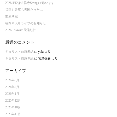
2026/4/12@吉祥寺Stringsで歌います
福岡も天草も天国だった…
前原孝紀
福岡＆天草ライブのお知らせ
2026/1/24with長澤紀仁
最近のコメント
ギタリスト前原孝紀
に
yuki
より
ギタリスト前原孝紀
に
宮澤保春
より
アーカイブ
2026年3月
2026年2月
2026年1月
2025年12月
2025年10月
2023年11月