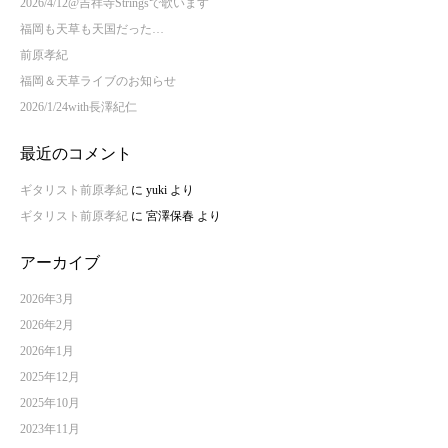
2026/4/12@吉祥寺Stringsで歌います
福岡も天草も天国だった…
前原孝紀
福岡＆天草ライブのお知らせ
2026/1/24with長澤紀仁
最近のコメント
ギタリスト前原孝紀
に
yuki
より
ギタリスト前原孝紀
に
宮澤保春
より
アーカイブ
2026年3月
2026年2月
2026年1月
2025年12月
2025年10月
2023年11月