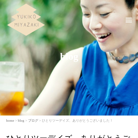
ME
NU
blog
home
>
blog
>
ブログ
> ひとりツーデイズ、ありがとうございました！