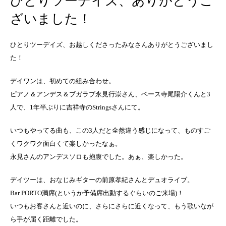
ひとりツーデイズ、ありがとうご
ざいました！
ひとりツーデイズ、お越しくださったみなさんありがとうございまし
た！
デイワンは、初めての組み合わせ。
ピアノ＆アンデス＆ブガラブ永見行崇さん、ベース寺尾陽介くんと3
人で、
1年半ぶりに吉祥寺のStringsさんにて。
いつもやってる曲も、この3人だと全然違う感じになって、ものすご
くワクワク面白くて楽しかったなぁ。
永見さんのアンデスソロも抱腹でした。あぁ、楽しかった。
デイツーは、おなじみギターの前原孝紀さんとデュオライブ。
Bar PORTO満席(というか予備席出動するぐらいのご来場)！
いつもお客さんと近いのに、さらにさらに近くなって、もう歌いなが
ら手が届く距離でした。