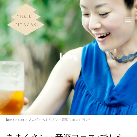
ME
NU
blog
home
>
blog
>
ブログ
> あまくさン・音楽フェス♪でした