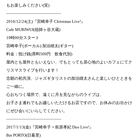
もお楽しみください(笑)
—————————————–
2016/12/24(土)『宮崎幸子 Christmas Live!』
Cafe MURIWUI(祖師ヶ谷大蔵)
19時00分スタート
宮崎幸子(ボーカル) 加治雄太(ギター)
料金：投げ銭(席料500円 飲食代別)
屋内とも屋外ともいえない、でもとっても居心地のよいカフェにてク
リスマスライブを行います！
念願の初共演、ジャズギタリストの加治雄太さんと楽しいひとときを
ご一緒に。
心おちつく場所で、遠くに月を見ながらのライブは、
お子さま連れでもお越しいただけるお店ですので、お休みのお出かけ
にぜひ会いにいらしてください。
—————————————–
2017/1/13(金)『宮崎幸子 × 前原孝紀 Duo Live!』
Bar PORTO(日暮里)