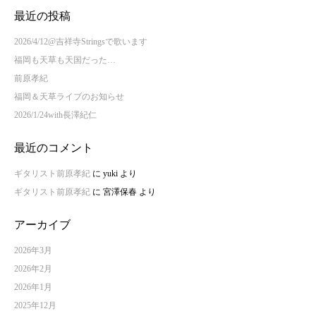
最近の投稿
2026/4/12@吉祥寺Stringsで歌います
福岡も天草も天国だった…
前原孝紀
福岡＆天草ライブのお知らせ
2026/1/24with長澤紀仁
最近のコメント
ギタリスト前原孝紀
に
yuki
より
ギタリスト前原孝紀
に
宮澤保春
より
アーカイブ
2026年3月
2026年2月
2026年1月
2025年12月