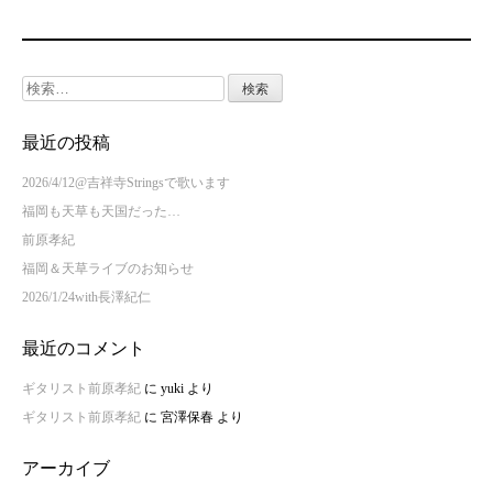
検
索:
最近の投稿
2026/4/12@吉祥寺Stringsで歌います
福岡も天草も天国だった…
前原孝紀
福岡＆天草ライブのお知らせ
2026/1/24with長澤紀仁
最近のコメント
ギタリスト前原孝紀
に
yuki
より
ギタリスト前原孝紀
に
宮澤保春
より
アーカイブ