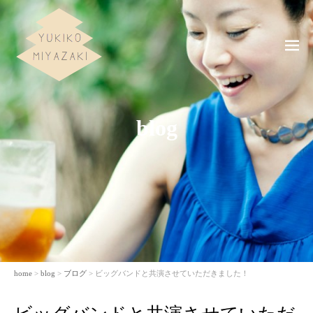
ME
NU
blog
home
>
blog
>
ブログ
> ビッグバンドと共演させていただきました！