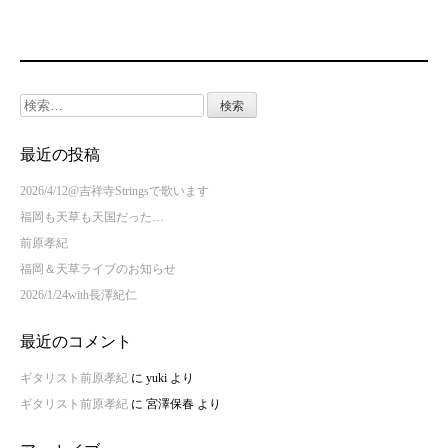
検
索:
最近の投稿
2026/4/12@吉祥寺Stringsで歌います
福岡も天草も天国だった…
前原孝紀
福岡＆天草ライブのお知らせ
2026/1/24with長澤紀仁
最近のコメント
ギタリスト前原孝紀
に
yuki
より
ギタリスト前原孝紀
に
宮澤保春
より