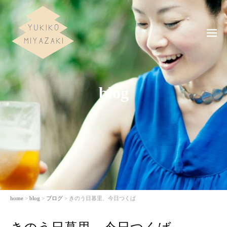
ME
NU
blog
home
>
blog
>
ブログ
> きのう日暮里、今日つくば