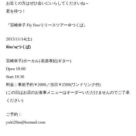
お近くの方はぜひ会いにいらしてくださいね～
君を待つ！
『宮崎幸子 Fly Freeリリースツアー＠つくば』
2015/11/14(土)
Ritz’n(つくば)
宮崎幸子(ボーカル) 前原孝紀(ギター)
Open 19:00
Start 19:30
料金：事前予約￥2000／当日￥2500(ワンドリンク付)
(この日はお店のお食事メニューはオーダーいただけませんのでご了承
ください)
ご予約：
yuki20m@hotmail.com