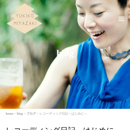
ME
NU
blog
home
>
blog
>
ブログ
> レコーディング日記～はじめに～