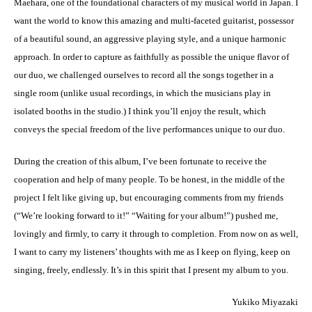
Maehara, one of the foundational characters of my musical world in Japan. I
want the world to know this amazing and multi-faceted guitarist, possessor
of a beautiful sound, an aggressive playing style, and a unique harmonic
approach. In order to capture as faithfully as possible the unique flavor of
our duo, we challenged ourselves to record all the songs together in a
single room (unlike usual recordings, in which the musicians play in
isolated booths in the studio.) I think you’ll enjoy the result, which
conveys the special freedom of the live performances unique to our duo.
During the creation of this album, I’ve been fortunate to receive the
cooperation and help of many people. To be honest, in the middle of the
project I felt like giving up, but encouraging comments from my friends
(“We’re looking forward to it!” “Waiting for your album!”) pushed me,
lovingly and firmly, to carry it through to completion. From now on as well,
I want to carry my listeners’ thoughts with me as I keep on flying, keep on
singing, freely, endlessly. It’s in this spirit that I present my album to you.
Yukiko Miyazaki