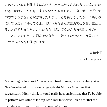
このアルバムを制作するにあたり、本当にたくさんの⽅にご協⼒いた
だき、助けていただき、⽀えていただきました。正直、途中で「出す
のやめようかな」と投げ出したくなることもありましたが、「楽しみ
にしてるよ」「待ってるよ」というみなさんの⾔葉で⼼を奮い⽴たせ
ることができました。これからも、聴いてくださる⽅の想いをのせ
て、どこまでも自由に飛んでいきたい、歌っていたいという思いで、
このアルバムをお届けします。
宮崎幸子
yukiko miyazaki
A recording in New York? I never even tried to imagine such a thing. When
New York-based composer-arranger-pianist Migiwa Miyajima first
suggested it, I didn’t think it would really happen, let alone that I’d be able
to perform with some of the top New York musicians. Even now that the
recording is finished, it’s still an amazing feeling.