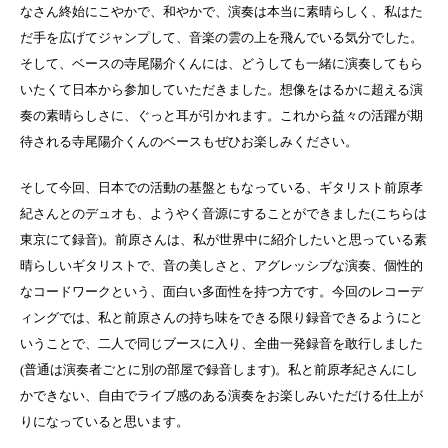
なさん終始にこやかで、和やかで、演奏は本当に素晴らしく、私はた
だ手を広げてジャンプして、音楽の雲の上を飛んでいる気分でした。
そして、ベースの寺尾陽介くんには、どうしても⼀緒に演奏してもら
いたくて日本から参加していただきました。想像をはるかに超える演
奏の素晴らしさに、ぐっと耳が引かれます。これから益々の活躍が期
待される寺尾陽介くんのベースもぜひお楽しみください。
そして今回、日本での活動の基盤ともなっている、ギタリスト前原孝
紀さんとのデュオも、ようやく音源にすることができました(こちらは
東京にて録音)。前原さんは、私が世界中に紹介したいと思っている素
晴らしいギタリストで、音の美しさと、アグレッシブな演奏、個性的
なコードワークという、面白い多面性を持つ⽅です。今回のレコーデ
ィングでは、私と前原さんの持ち味をできる限り録音できるようにと
いうことで、⼆⼈で同じブースに⼊り、全曲⼀発録音を敢⾏しました
(普通は演奏者ごとに別の部屋で録音します)。私と前原孝紀さんにし
かできない、自由でライブ感のある演奏をお楽しみいただける仕上が
りになっていると思います。