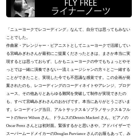
「ニューヨークでレコーディング」なんて、自分では思ってもみない
ことでした。
作曲家・アレンジャー・ピアニストとしてニューヨークで活躍してい
る宮嶋みぎわさんが最初にご提案くださったときは、まさか本当に実
現するとは思っておらず、しかもニューヨークの中でもちょっとやそ
っとでは⼀緒に演奏できない⼀流ミュージシャンの⽅々とご⼀緒する
ことができたこと、実現した今でも不思議な感覚です。この企画が発
案されたのも、レコーディングのコーディネイトやアレンジ、プロデ
ュース、その他ありとあらゆる難関を突破して制作が実現できたの
も、すべて宮嶋みぎわさんのおかげです。本当にありがとうございま
す。レコーディング当日、アルトサックス＆ソプラノサックス＆フル
ートのSteve Wilson さん、ドラムスのDennis Mackrel さん、ピアノの
Oscar Perez さんとは初対面。緊張するかと思いきや、アドバイザーで
スーパームードメイカーのDouglas Purviance さんのお蔭もあって、み