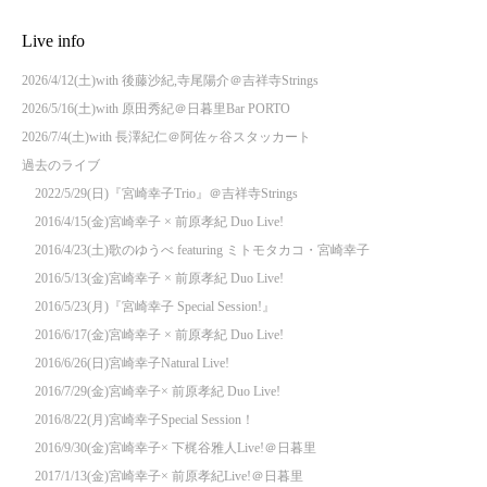
Live info
2026/4/12(土)with 後藤沙紀,寺尾陽介＠吉祥寺Strings
2026/5/16(土)with 原田秀紀＠日暮里Bar PORTO
2026/7/4(土)with 長澤紀仁＠阿佐ヶ谷スタッカート
過去のライブ
2022/5/29(日)『宮崎幸子Trio』＠吉祥寺Strings
2016/4/15(金)宮崎幸子 × 前原孝紀 Duo Live!
2016/4/23(土)歌のゆうべ featuring ミトモタカコ・宮崎幸子
2016/5/13(金)宮崎幸子 × 前原孝紀 Duo Live!
2016/5/23(月)『宮崎幸子 Special Session!』
2016/6/17(金)宮崎幸子 × 前原孝紀 Duo Live!
2016/6/26(日)宮崎幸子Natural Live!
2016/7/29(金)宮崎幸子× 前原孝紀 Duo Live!
2016/8/22(月)宮崎幸子Special Session！
2016/9/30(金)宮崎幸子× 下梶谷雅人Live!＠日暮里
2017/1/13(金)宮崎幸子× 前原孝紀Live!＠日暮里