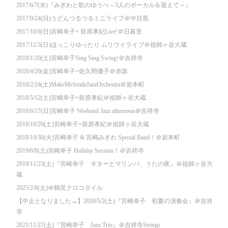
2017/6/7(水)『みぎわと歌のゆうべ～3人のボーカルを迎えて～』
2017/9/24(日)うどんつるつるミニライブ＠中目黒
2017/10/8(日)宮崎幸子× 前原孝紀Live!＠日暮里
2017/12/3(日)ほっこりゆったり ムリウイライブ＠祖師ヶ谷大蔵
2018/1/20(土)宮崎幸子Sing Sing Swing!＠吉祥寺
2018/4/20(金)宮崎幸子×佐久間優子＠赤坂
2018/2/24(土)MakeMeSmileJazzOrchestra＠岩本町
2018/5/12(土)宮崎幸子×前原孝紀＠祖師ヶ谷大蔵
2018/6/17(日)宮崎幸子 Weekend Jazz afternoon＠吉祥寺
2018/10/20(土)宮崎幸子×前原孝紀＠祖師ヶ谷大蔵
2018/10/30(火)宮崎幸子 & 宮嶋みぎわ Special Band！＠岩本町
2019/6/8(土)宮崎幸子 Holiday Session！＠吉祥寺
2019/11/23(土)『宮崎幸子 ギターとマリンバ、うたの夜』＠祖師ヶ谷大
蔵
2025/2/8(土)＠鶴見クロコダイル
【中止となりました→】2020/5/2(土)『宮崎幸子 初夏の演奏会』＠吉祥
寺
2021/11/27(土)『宮崎幸子 Jazz Trio』＠吉祥寺Strings