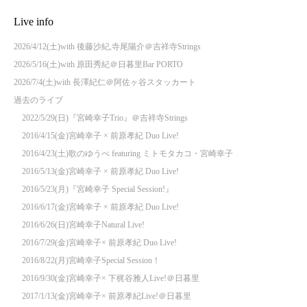
Live info
2026/4/12(土)with 後藤沙紀,寺尾陽介＠吉祥寺Strings
2026/5/16(土)with 原田秀紀＠日暮里Bar PORTO
2026/7/4(土)with 長澤紀仁＠阿佐ヶ谷スタッカート
過去のライブ
2022/5/29(日)『宮崎幸子Trio』＠吉祥寺Strings
2016/4/15(金)宮崎幸子 × 前原孝紀 Duo Live!
2016/4/23(土)歌のゆうべ featuring ミトモタカコ・宮崎幸子
2016/5/13(金)宮崎幸子 × 前原孝紀 Duo Live!
2016/5/23(月)『宮崎幸子 Special Session!』
2016/6/17(金)宮崎幸子 × 前原孝紀 Duo Live!
2016/6/26(日)宮崎幸子Natural Live!
2016/7/29(金)宮崎幸子× 前原孝紀 Duo Live!
2016/8/22(月)宮崎幸子Special Session！
2016/9/30(金)宮崎幸子× 下梶谷雅人Live!＠日暮里
2017/1/13(金)宮崎幸子× 前原孝紀Live!＠日暮里