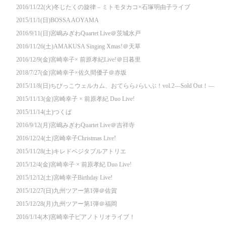
2016/11/22(火)冬じたくの旋律 – ミトモタカコ×石塚明由子ライブ
2015/11/1(日)BOSSA AOYAMA
2016/9/11(日)宮嶋みぎわQuartet Live＠茨城水戸
2016/11/26(土)AMAKUSA Singing Xmas!＠天草
2016/12/9(金)宮崎幸子× 前原孝紀Live!＠日暮里
2018/7/27(金)宮崎幸子×佐久間優子＠赤坂
2015/11/8(日)ちびっこウェルカム、おてらら♪らいぶ！vol.2—Sold Out！—
2015/11/13(金)宮崎幸子 × 前原孝紀 Duo Live!
2015/11/14(土)つくば
2016/9/12(月)宮嶋みぎわQuartet Live＠吉祥寺
2016/12/24(土)宮崎幸子Christmas Live!
2015/11/28(土)キレドベジタブルアトリエ
2015/12/4(金)宮崎幸子 × 前原孝紀 Duo Live!
2015/12/12(土)宮崎幸子Birthday Live!
2015/12/27(日)九州ツアー第1弾＠佐賀
2015/12/28(月)九州ツアー第1弾＠福岡
2016/1/14(木)宮崎幸子ピアノトリオライブ！