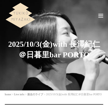
ME
NU
2025/10/3(金)with 長澤紀仁
＠日暮里bar PORTO
home
>
Live info
>
過去のライブ
> 2025/10/3(金)with 長澤紀仁＠日暮里bar PORTO