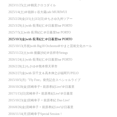
2023/11/25(土)＠鶴見クロコダイル
2025/1/4(土)＠祖師ヶ谷大蔵cafe MURIWUI
2025/2/28(金)3/1(土)3/2(日)＠ちさゆ九州ツアー
2025/3/29(土)with 長澤紀仁＠日暮里bar PORTO
2025/7/5(土)with 長澤紀仁＠日暮里bar PORTO
2025/10/3(金)with 長澤紀仁＠日暮里bar PORTO
2025/10/13(月祝)with Big18 Orchestra＠やまと芸術文化ホール
2025/11/22(土)with 後藤沙紀＠吉祥寺Strings
2026/1/24(土)with 長澤紀仁＠日暮里bar PORTO
2026/2/28(土)ちさゆ＠熊本県天草市
2026/2/27(金)with 宗千文＆高木伸之@福岡TUPELO
2015/10/5(月)『Fly Free』発売記念スペシャルライブ
2016/10/28(金)宮崎幸子× 前原孝紀Live!＠日暮里
2017/1/15(日)宮崎幸子× 前原孝紀Live!＠日暮里
2015/10/23(金)宮崎幸子 × 前原孝紀 Duo Live!
2016/8/26(金)宮崎幸子 × 前原孝紀Live!@日暮里
2016/11/14(月)宮崎幸子Special Session！