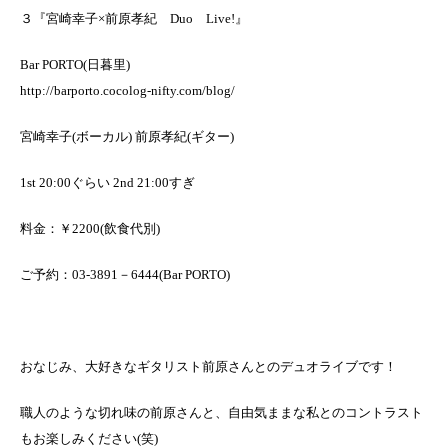
３『宮崎幸子×前原孝紀 Duo Live!』
Bar PORTO(日暮里)
http://barporto.cocolog-nifty.com/blog/
宮崎幸子(ボーカル) 前原孝紀(ギター)
1st 20:00ぐらい 2nd 21:00すぎ
料金：￥2200(飲食代別)
ご予約：03-3891－6444(Bar PORTO)
おなじみ、大好きなギタリスト前原さんとのデュオライブです！
職人のような切れ味の前原さんと、自由気ままな私とのコントラスト
もお楽しみください(笑)