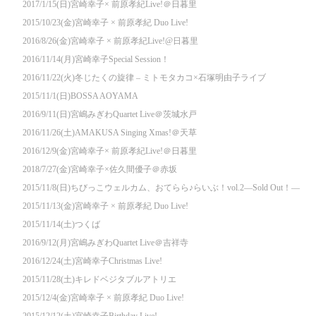
2017/1/15(日)宮崎幸子× 前原孝紀Live!＠日暮里
2015/10/23(金)宮崎幸子 × 前原孝紀 Duo Live!
2016/8/26(金)宮崎幸子 × 前原孝紀Live!@日暮里
2016/11/14(月)宮崎幸子Special Session！
2016/11/22(火)冬じたくの旋律 – ミトモタカコ×石塚明由子ライブ
2015/11/1(日)BOSSA AOYAMA
2016/9/11(日)宮嶋みぎわQuartet Live＠茨城水戸
2016/11/26(土)AMAKUSA Singing Xmas!＠天草
2016/12/9(金)宮崎幸子× 前原孝紀Live!＠日暮里
2018/7/27(金)宮崎幸子×佐久間優子＠赤坂
2015/11/8(日)ちびっこウェルカム、おてらら♪らいぶ！vol.2—Sold Out！—
2015/11/13(金)宮崎幸子 × 前原孝紀 Duo Live!
2015/11/14(土)つくば
2016/9/12(月)宮嶋みぎわQuartet Live＠吉祥寺
2016/12/24(土)宮崎幸子Christmas Live!
2015/11/28(土)キレドベジタブルアトリエ
2015/12/4(金)宮崎幸子 × 前原孝紀 Duo Live!
2015/12/12(土)宮崎幸子Birthday Live!