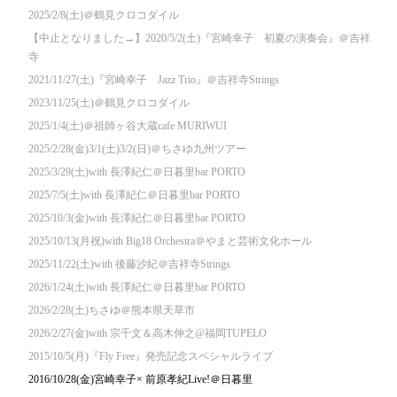
2025/2/8(土)＠鶴見クロコダイル
【中止となりました→】2020/5/2(土)『宮崎幸子 初夏の演奏会』＠吉祥
寺
2021/11/27(土)『宮崎幸子 Jazz Trio』＠吉祥寺Strings
2023/11/25(土)＠鶴見クロコダイル
2025/1/4(土)＠祖師ヶ谷大蔵cafe MURIWUI
2025/2/28(金)3/1(土)3/2(日)＠ちさゆ九州ツアー
2025/3/29(土)with 長澤紀仁＠日暮里bar PORTO
2025/7/5(土)with 長澤紀仁＠日暮里bar PORTO
2025/10/3(金)with 長澤紀仁＠日暮里bar PORTO
2025/10/13(月祝)with Big18 Orchestra＠やまと芸術文化ホール
2025/11/22(土)with 後藤沙紀＠吉祥寺Strings
2026/1/24(土)with 長澤紀仁＠日暮里bar PORTO
2026/2/28(土)ちさゆ＠熊本県天草市
2026/2/27(金)with 宗千文＆高木伸之@福岡TUPELO
2015/10/5(月)『Fly Free』発売記念スペシャルライブ
2016/10/28(金)宮崎幸子× 前原孝紀Live!＠日暮里