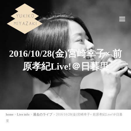
ME
NU
2016/10/28(金)宮崎幸子× 前
原孝紀Live!＠日暮里
home
>
Live info
>
過去のライブ
> 2016/10/28(金)宮崎幸子× 前原孝紀Live!＠日暮
里