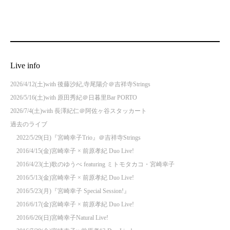
Live info
2026/4/12(土)with 後藤沙紀,寺尾陽介＠吉祥寺Strings
2026/5/16(土)with 原田秀紀＠日暮里Bar PORTO
2026/7/4(土)with 長澤紀仁＠阿佐ヶ谷スタッカート
過去のライブ
2022/5/29(日)『宮崎幸子Trio』＠吉祥寺Strings
2016/4/15(金)宮崎幸子 × 前原孝紀 Duo Live!
2016/4/23(土)歌のゆうべ featuring ミトモタカコ・宮崎幸子
2016/5/13(金)宮崎幸子 × 前原孝紀 Duo Live!
2016/5/23(月)『宮崎幸子 Special Session!』
2016/6/17(金)宮崎幸子 × 前原孝紀 Duo Live!
2016/6/26(日)宮崎幸子Natural Live!