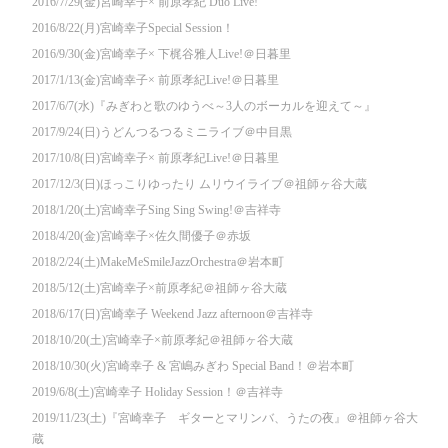
2016/7/29(金)宮崎幸子× 前原孝紀 Duo Live!
2016/8/22(月)宮崎幸子Special Session！
2016/9/30(金)宮崎幸子× 下梶谷雅人Live!＠日暮里
2017/1/13(金)宮崎幸子× 前原孝紀Live!＠日暮里
2017/6/7(水)『みぎわと歌のゆうべ～3人のボーカルを迎えて～』
2017/9/24(日)うどんつるつるミニライブ＠中目黒
2017/10/8(日)宮崎幸子× 前原孝紀Live!＠日暮里
2017/12/3(日)ほっこりゆったり ムリウイライブ＠祖師ヶ谷大蔵
2018/1/20(土)宮崎幸子Sing Sing Swing!＠吉祥寺
2018/4/20(金)宮崎幸子×佐久間優子＠赤坂
2018/2/24(土)MakeMeSmileJazzOrchestra＠岩本町
2018/5/12(土)宮崎幸子×前原孝紀＠祖師ヶ谷大蔵
2018/6/17(日)宮崎幸子 Weekend Jazz afternoon＠吉祥寺
2018/10/20(土)宮崎幸子×前原孝紀＠祖師ヶ谷大蔵
2018/10/30(火)宮崎幸子 & 宮嶋みぎわ Special Band！＠岩本町
2019/6/8(土)宮崎幸子 Holiday Session！＠吉祥寺
2019/11/23(土)『宮崎幸子 ギターとマリンバ、うたの夜』＠祖師ヶ谷大
蔵